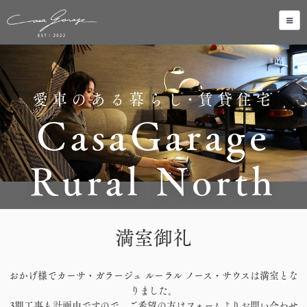
愛車のある暮らし･賃貸住宅
CasaGarage
Rural North
満室御礼
おかげ様でカーサ・ガラージュ ルーラル ノース・サウスは満室とな
りました。
3期工事も計画中ですので、ご希望の方はフォームよりお問い合わせ