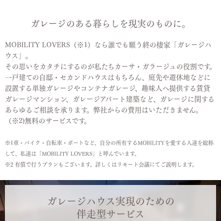
ガレージのある暮らしを現実のものに。
MOBILITY LOVERS（※1）なら誰でも願う終の棲家「ガレージハ
ウス」。
その思いをカタチにするのが私たちカーサ・ガラージュの役割です。
一戸建ての自邸・セカンドハウスはもちろん、庭先や遊休地などに
設置する単独ガレージやコンテナガレージ、趣味人へ提供する賃貸
ガレージマンション、ガレージアパート建築など、ガレージに関する
あらゆるご相談を承ります。弊社からの費用はいただきません。
（※2)無料のサービスです。
※1車・バイク・自転車・ボートなど、自分の所有するMOBILITYを愛する人達を総称
して、私達は「MOBILITY LOVERS」と呼んでいます。
※2 有償で行うプランもございます。詳しくはリモート会議にてご説明します。
ガレージハウス実現のための
伴走型サービス