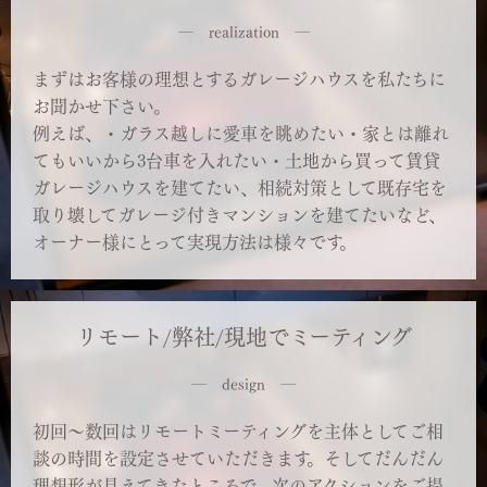
― realization ―
まずはお客様の理想とするガレージハウスを私たちに
お聞かせ下さい。
例えば、・ガラス越しに愛車を眺めたい・家とは離れ
てもいいから3台車を入れたい・土地から買って賃貸
ガレージハウスを建てたい、相続対策として既存宅を
取り壊してガレージ付きマンションを建てたいなど、
オーナー様にとって実現方法は様々です。
リモート/弊社/現地でミーティング
― design ―
初回～数回はリモートミーティングを主体としてご相
談の時間を設定させていただきます。そしてだんだん
理想形が見えてきたところで、次のアクションをご提