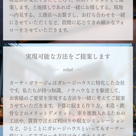
案します。土地探しであれば一緒にお探しする。現地
へ内見する。工務店へお繋ぎし、お打ち合わせを一緒
にさせていただくなど、段階に応じてきめ細かなフォ
ローをさせていただきます。
実現可能な方法をご提案します
― relief ―
カーサ・ガラージュはガレージハウスに特化した会社
です。私たちが持つ知識、ノウハウなどを駆使して、
お客様のご要望を実現する方法を一緒に考えてご提案
させていただきます。予算に収まる作り方、木造・鉄
骨などのメリットデメリット、車を複数入れるための
工法や、賃貸で言えば利回りや収支シミュレーション
など、ひとことにガレージハウスといってもオーナー
様によってアプローチ方法は全く変わります。