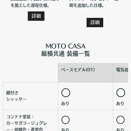
を施工した部屋仕様。
明を追加した仕様。
詳細
詳細
MOTO CASA
縦横共通 装備一覧
ベースモデル(01)
電気追加
○
○
鍵付き
シャッター
あり
あり
コンテナ塗装：
○
○
カーサガラージュグレ
ー・胡桃色・蒼黒色
あり
あり