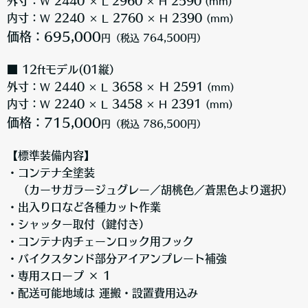
外寸：
2440
2960
2590
W
× L
× H
(mm)
内寸：
2240
2760
2390
W
× L
× H
(mm)
価格：695,000
円（税込 764,500円）
■ 12ftモデル(01縦）
外寸：
2440
3658
H 2591
W
× L
×
(mm)
内寸：
2240
3458
2391
W
× L
× H
(mm)
価格：715,000
円（税込 786,500円）
【標準装備内容】
・コンテナ全塗装
（カーサガラージュグレー／胡桃色／蒼黒色より選択）
・出入り口など各種カット作業
・シャッター取付（鍵付き）
・コンテナ内チェーンロック用フック
・バイクスタンド部分アイアンプレート補強
・専用スロープ × 1
・配送可能地域は 運搬・設置費用込み