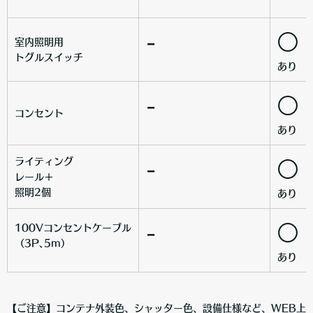
-
○
室内照明用
トグルスイッチ
あり
-
○
コンセント
あり
ライティング
-
○
レール＋
照明2個
あり
-
○
100Vコンセントケーブル
（3P､5m）
あり
【ご注意】コンテナ外装色、シャッター色、設備仕様など、WEB上