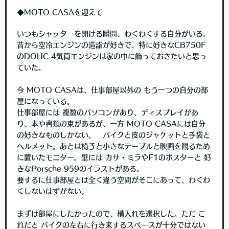
◆MOTO CASAを迎えて
いつもシャッターを開ける瞬間、わくわくする自分がいる。
昔から空冷エンジンの造詣が好きで、特に好きなCB750F
のDOHC 4気筒エンジンは家の中に飾っておきたいと思っ
ていた。
今 MOTO CASAは、仕事部屋以外の もう一つの自分の部
屋になっている。
仕事部屋には 複数のパソコンがあり、ディスプレイがあ
り、本や書類の束があるが、一方 MOTO CASAには自分
の好きなものしかない。 バイクと皮のジャケットと手袋と
ヘルメット。あとは椅子と小さなテーブルと映画を観るため
に置いたモニター。壁には カサ・ミラやF1のポスターと 好
きなPorsche 959のイラストがある。
要するに仕事部屋とは全く違う空間がそこにあって、わくわ
くしないはずがない。
まずは部屋にしたかったので、横入れを選択した。ただ こ
れだと バイクの左右に行き来するスペースが十分ではない