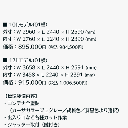
■ 10ftモデル(01横）
外寸：
2960
2440
2590
W
× L
× H
(mm)
内寸：
2760
2240
2390
W
× L
× H
(mm)
価格：895,000
円（税込 984,500円）
■ 12ftモデル(01横）
外寸：
3658
2440
2591
W
× L
× H
(mm)
内寸：
3458
2240
2391
W
× H
× L
(mm)
価格：915,000
円（税込 1,006,500円）
【標準装備内容】
・コンテナ全塗装
（カーサガラージュグレー／胡桃色／蒼黒色より選択）
・出入り口など各種カット作業
・シャッター取付（鍵付き）